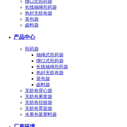
绑口式煎药袋
长线抽绳煎药袋
热封无纺布袋
茶包袋
卤料袋
产品中心
煎药袋
抽绳式煎药袋
绑口式煎药袋
长线抽绳煎药袋
热封无纺布袋
茶包袋
卤料袋
无纺布背心袋
无纺布果筐袋
无纺布拉链袋
无纺布育苗袋
水果包装塑料袋
厂房环境