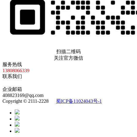
扫描二维码
关注官方微信
服务热线
13808066339
联系我们
成都金花镇江安河村五组
企业邮箱
408823169@qq.com
Copyright © 2111-2228
蜀ICP备11024043号-1